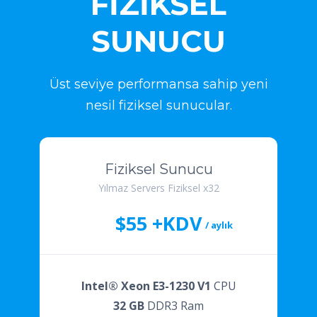
FİZİKSEL
SUNUCU
Üst seviye performansa sahip yeni
nesil fiziksel sunucular.
Fiziksel Sunucu
Yılmaz Servers Fiziksel x32
$55 +KDV
/ aylık
Intel® Xeon E3-1230 V1
CPU
32 GB
DDR3 Ram