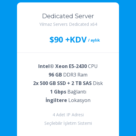
Dedicated Server
Yılmaz Servers Dedicated x64
$90 +KDV
/ aylık
Intel® Xeon E5-2430
CPU
96 GB
DDR3 Ram
2x 500 GB SSD + 2 TB SAS
Disk
1 Gbps
Bağlantı
İngiltere
Lokasyon
4 Adet IP Adresi
Seçilebilir İşletim Sistemi