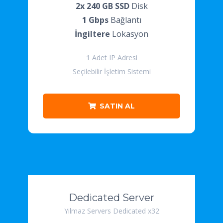
2x 240 GB SSD
Disk
1 Gbps
Bağlantı
İngiltere
Lokasyon
1 Adet IP Adresi
Seçilebilir İşletim Sistemi
SATIN AL
Dedicated Server
Yılmaz Servers Dedicated x32