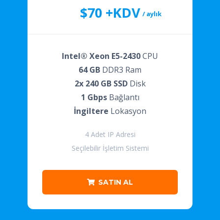
$70 +KDV
/ aylık
Intel® Xeon E5-2430
CPU
64 GB
DDR3 Ram
2x 240 GB SSD
Disk
1 Gbps
Bağlantı
İngiltere
Lokasyon
4 Adet IP Adresi
Seçilebilir İşletim Sistemi
SATIN AL