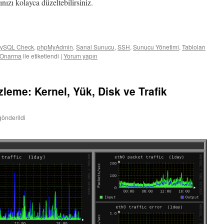
zı kolayca düzeltebilirsiniz.
ySQL Check
,
phpMyAdmin
,
Sanal Sunucu
,
SSH
,
Sunucu Yönetimi
,
Tabloları
ı Onarma
ile etiketlendi
|
Yorum yapın
zleme: Kernel, Yük, Disk ve Trafik
gönderildi