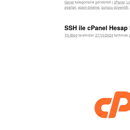
Genel
kategorisine gönderildi
|
cPanel
,
Li
ayarları
,
spam önleme
,
sunucu güvenliği
,
SSH ile cPanel Hesap
YS-Blog
tarafından
27/10/2024
tarihinde 