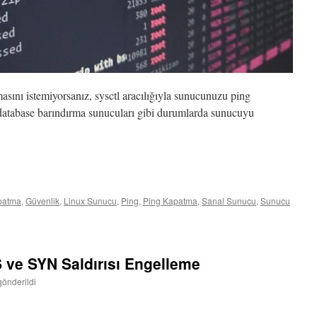
ını istemiyorsanız, sysctl aracılığıyla sunucunuzu ping
database barındırma sunucuları gibi durumlarda sunucuyu
patma
,
Güvenlik
,
Linux Sunucu
,
Ping
,
Ping Kapatma
,
Sanal Sunucu
,
Sunucu
ve SYN Saldırısı Engelleme
gönderildi