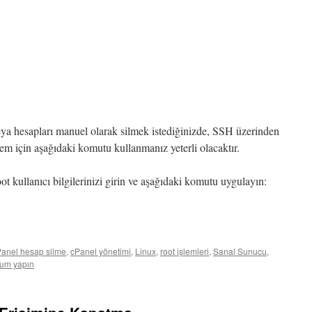
eya hesapları manuel olarak silmek istediğinizde, SSH üzerinden
işlem için aşağıdaki komutu kullanmanız yeterli olacaktır.
t kullanıcı bilgilerinizi girin ve aşağıdaki komutu uygulayın:
anel hesap silme
,
cPanel yönetimi
,
Linux
,
root işlemleri
,
Sanal Sunucu
,
um yapın