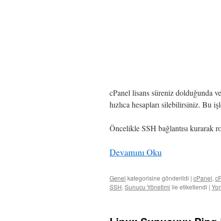
cPanel lisans süreniz dolduğunda v
hızlıca hesapları silebilirsiniz. Bu 
Öncelikle SSH bağlantısı kurarak roo
Devamını Oku
Genel
kategorisine gönderildi
|
cPanel
,
cP
SSH
,
Sunucu Yönetimi
ile etiketlendi
|
Yor