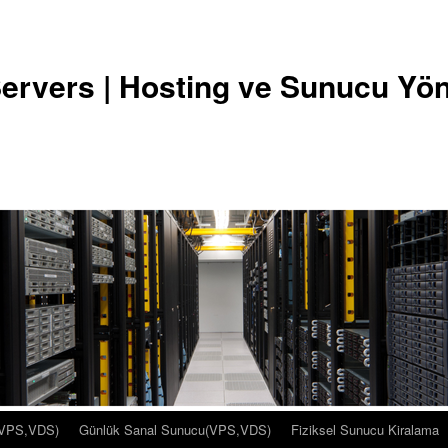
ervers | Hosting ve Sunucu Yö
(VPS,VDS)
Günlük Sanal Sunucu(VPS,VDS)
Fiziksel Sunucu Kiralama