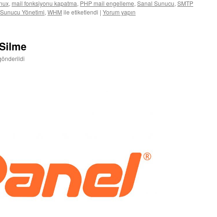
nux
,
mail fonksiyonu kapatma
,
PHP mail engelleme
,
Sanal Sunucu
,
SMTP
Sunucu Yönetimi
,
WHM
ile etiketlendi
|
Yorum yapın
 Silme
gönderildi