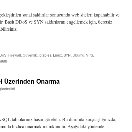
leştirilen sanal saldırılar sonucunda web siteleri kapanabilir ve
ir. Basit DDoS ve SYN saldırılarını engellemek için, ücretsiz
bilirsiniz.
DoS
,
Firewall
,
Güvenlik
,
iptables
,
Linux
,
SYN
,
Ubuntu
,
VPS
,
apın
H Üzerinden Onarma
gönderildi
L tablolarınız hasar görebilir. Bu durumla karşılaştığınızda,
omutla hızlıca onarmak mümkündür. Aşağıdaki yöntemle,