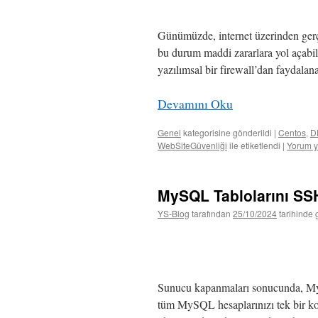
Günümüzde, internet üzerinden gerçek
bu durum maddi zararlara yol açabil
yazılımsal bir firewall’dan faydalana
Devamını Oku
Genel
kategorisine gönderildi
|
Centos
,
D
WebSiteGüvenliği
ile etiketlendi
|
Yorum y
MySQL Tablolarını SS
YS-Blog
tarafından
25/10/2024
tarihinde 
Sunucu kapanmaları sonucunda, MySQ
tüm MySQL hesaplarınızı tek bir k