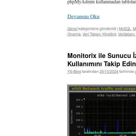
phpMyAdmin kullanmadan tablolarını
Devamını Oku
Genel
kategorisine gönderildi
|
MySQL
,
M
Onarma
,
Veri Tabanı Yönetimi
,
Veritaban
Monitorix ile Sunucu İ
Kullanımını Takip Edin
YS-Blog
tarafından
25/10/2024
tarihinde 