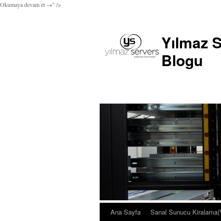
Okumaya devam et
→
" />
Yılmaz S
Blogu
Ana Sayfa
Sanal Sunucu Kiralama
İçeriğe