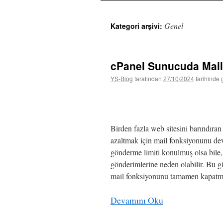
atla
Genel
Kategori arşivi:
cPanel Sunucuda Mai
YS-Blog
tarafından
27/10/2024
tarihinde 
Birden fazla web sitesini barındıran
azaltmak için mail fonksiyonunu dev
gönderme limiti konulmuş olsa bile,
gönderimlerine neden olabilir. Bu g
mail fonksiyonunu tamamen kapatma
Devamını Oku