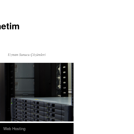
netim
Uzman Sunucu Çözümleri
Web Hosting