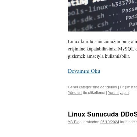
Linux kurulu sunucunuzun ping almas
erişimine kapatabilirsiniz. MySQL 
gizlemek amacıyla kullanılabilir.
Devamını Oku
Genel
kategorisine gönderildi
|
Erişim Ka
Yönetimi
ile etiketlendi
|
Yorum yapın
Linux Sunucuda DDoS 
YS-Blog
tarafından
26/10/2024
tarihinde 